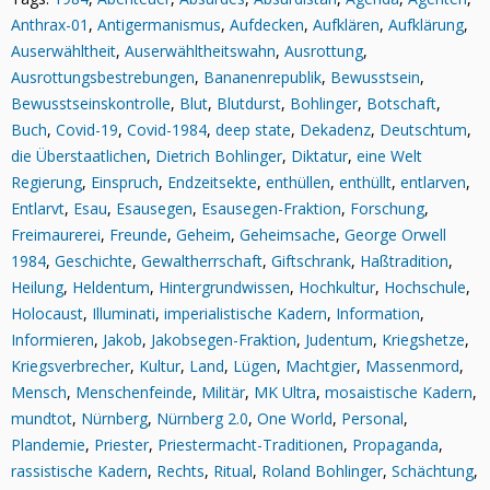
Anthrax-01
,
Antigermanismus
,
Aufdecken
,
Aufklären
,
Aufklärung
,
Auserwähltheit
,
Auserwähltheitswahn
,
Ausrottung
,
Ausrottungsbestrebungen
,
Bananenrepublik
,
Bewusstsein
,
Bewusstseinskontrolle
,
Blut
,
Blutdurst
,
Bohlinger
,
Botschaft
,
Buch
,
Covid-19
,
Covid-1984
,
deep state
,
Dekadenz
,
Deutschtum
,
die Überstaatlichen
,
Dietrich Bohlinger
,
Diktatur
,
eine Welt
Regierung
,
Einspruch
,
Endzeitsekte
,
enthüllen
,
enthüllt
,
entlarven
,
Entlarvt
,
Esau
,
Esausegen
,
Esausegen-Fraktion
,
Forschung
,
Freimaurerei
,
Freunde
,
Geheim
,
Geheimsache
,
George Orwell
1984
,
Geschichte
,
Gewaltherrschaft
,
Giftschrank
,
Haßtradition
,
Heilung
,
Heldentum
,
Hintergrundwissen
,
Hochkultur
,
Hochschule
,
Holocaust
,
Illuminati
,
imperialistische Kadern
,
Information
,
Informieren
,
Jakob
,
Jakobsegen-Fraktion
,
Judentum
,
Kriegshetze
,
Kriegsverbrecher
,
Kultur
,
Land
,
Lügen
,
Machtgier
,
Massenmord
,
Mensch
,
Menschenfeinde
,
Militär
,
MK Ultra
,
mosaistische Kadern
,
mundtot
,
Nürnberg
,
Nürnberg 2.0
,
One World
,
Personal
,
Plandemie
,
Priester
,
Priestermacht-Traditionen
,
Propaganda
,
rassistische Kadern
,
Rechts
,
Ritual
,
Roland Bohlinger
,
Schächtung
,