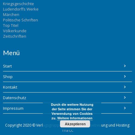
Kriegsgeschichte
Ludendorffs Werke
Märchen
Politische Schriften
Top Titel
Völkerkunde
Zeitschriften
Menü
Start
Shop
Kontakt
Datenschutz
Durch die weitere Nutzung
Impressum
der Seite stimmen Sie der
Verwendung von Cookies
zu.
Weitere Informationen
Akzeptieren
Copyright 2020 © Verlagsgruppe Bohlinger / Webbetreuung und Hosting:
Tria LC