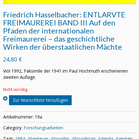
Friedrich Hasselbacher: ENTLARVTE
FREIMAUREREI BAND III Auf den
Pfaden der internationalen
Freimaurerei – das geschichtliche
Wirken der überstaatlichen Mächte
24,80 €
Viöl 1992, Faksimile der 1941 im Paul Hochmuth erschienenen
zweiten Auflage.
Nicht vorrätig
Zur Wunschliste hinzufügen
Artikelnummer:
19a
Category:
Forschungsarbeiten
Tags:
1984
,
Abenteuer
,
Absurdes
,
Absurdistan
,
Agenda
,
Agenten
,