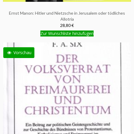
Ernst Manon: Hitler und Nietzsche in Jerusalem oder tödliches
Allotria
28,80 €
Zur Wunschliste hinzufügen
Vorschau