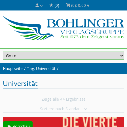
(0)
(0):
0,00 €
Hauptseite
Tag: Universität
Universität
Zeige alle 44 Ergebnisse
Sortiere nach Standart
Vorschau