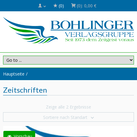
(0)
(0):
0,00 €
Hauptseite
Zeitschriften
Zeige alle 2 Ergebnisse
Sortiere nach Standart
Vorschau