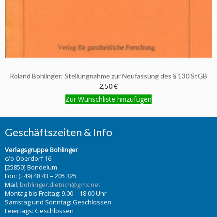
Roland Bohlinger: Stellungnahme zur Neufassung des § 130 StGB
2,50 €
Zur Wunschliste hinzufügen
Geschäftszeiten & Info
Verlagsgruppe Bohlinger
c/o Oberdorf 16
[25850] Bondelum
Fon: (+49) 48 43 – 205 325
Mail:
bohlinger.dietrich@gmx.net
Montag bis Freitag: 9.00 – 18.00 Uhr
Samstag und Sonntag: Geschlossen
Feiertags: Geschlossen