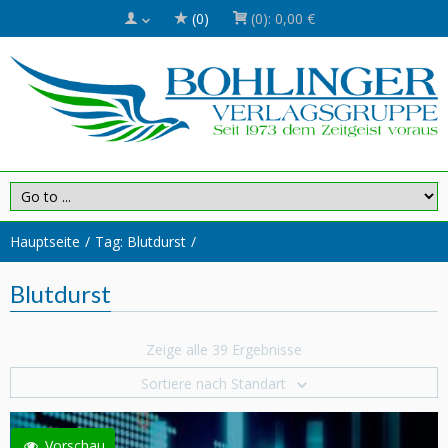
(0)
(0):
0,00 €
Hauptseite
Tag: Blutdurst
Blutdurst
Zeige alle 39 Ergebnisse
Sortiere nach Standart
Vorschau