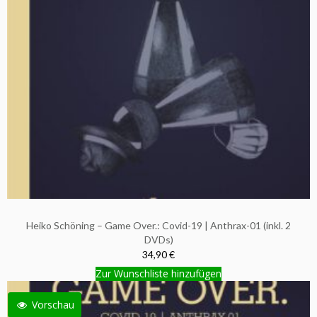
Heiko Schöning – Game Over.: Covid-19 | Anthrax-01 (inkl. 2
DVDs)
34,90 €
Zur Wunschliste hinzufügen
Vorschau