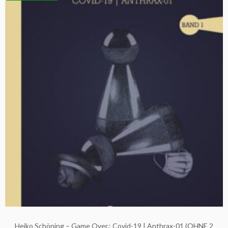
Heiko Schöning – Game Over.: Covid-19 | Anthrax-01 (OHNE 2