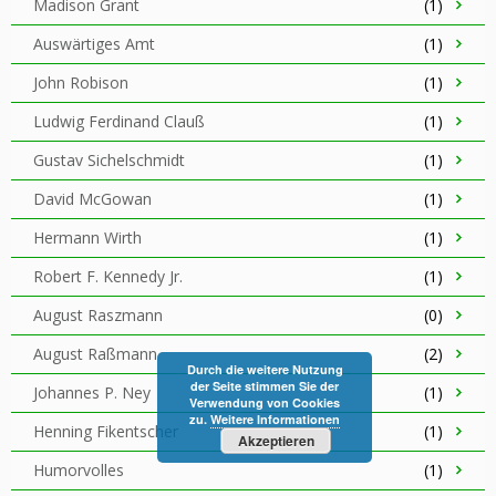
Madison Grant
(1)
Auswärtiges Amt
(1)
John Robison
(1)
Ludwig Ferdinand Clauß
(1)
Gustav Sichelschmidt
(1)
David McGowan
(1)
Hermann Wirth
(1)
Robert F. Kennedy Jr.
(1)
August Raszmann
(0)
August Raßmann
(2)
Durch die weitere Nutzung
der Seite stimmen Sie der
Johannes P. Ney
(1)
Verwendung von Cookies
zu.
Weitere Informationen
Henning Fikentscher
(1)
Akzeptieren
Humorvolles
(1)