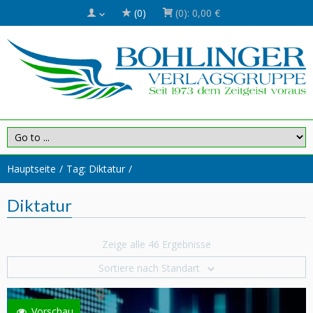
(0)
(0):
0,00 €
Hauptseite
Tag: Diktatur
Diktatur
Zeige alle 46 Ergebnisse
Sortiere nach Standart
Vorschau