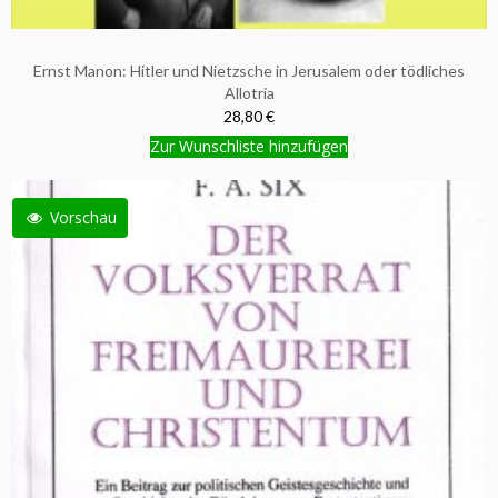
Ernst Manon: Hitler und Nietzsche in Jerusalem oder tödliches
Allotria
28,80 €
Zur Wunschliste hinzufügen
Vorschau