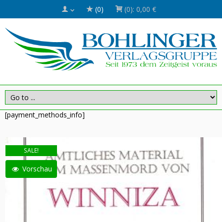
(0)
(0):
0,00 €
[payment_methods_info]
SALE!
Vorschau