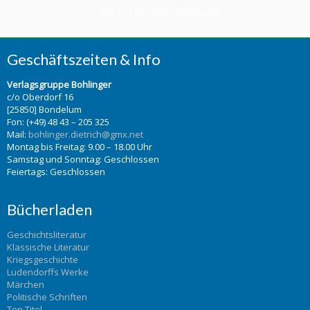
Zur Wunschliste hinzufügen
Geschäftszeiten & Info
Verlagsgruppe Bohlinger
c/o Oberdorf 16
[25850] Bondelum
Fon: (+49) 48 43 – 205 325
Mail:
bohlinger.dietrich@gmx.net
Montag bis Freitag: 9.00 – 18.00 Uhr
Samstag und Sonntag: Geschlossen
Feiertags: Geschlossen
Bücherladen
Geschichtsliteratur
Klassische Literatur
Kriegsgeschichte
Ludendorffs Werke
Märchen
Politische Schriften
Top Titel