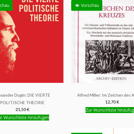
chau
Vorschau
exander Dugin: DIE VIERTE
Alfred Miller: Im Zeichen des 
12,70 €
POLITISCHE THEORIE
21,50 €
Zur Wunschliste hinzufü
r Wunschliste hinzufügen