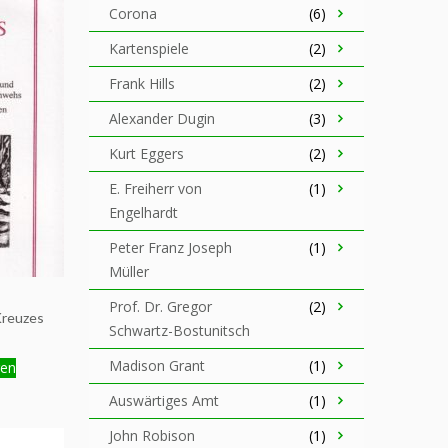
Corona
(6)
Kartenspiele
(2)
Frank Hills
(2)
Alexander Dugin
(3)
Kurt Eggers
(2)
E. Freiherr von
(1)
Engelhardt
Peter Franz Joseph
(1)
Müller
Prof. Dr. Gregor
(2)
Kreuzes
Schwartz-Bostunitsch
Madison Grant
(1)
gen
Auswärtiges Amt
(1)
John Robison
(1)