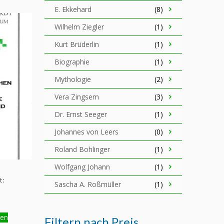
E. Ekkehard
(8)
Wilhelm Ziegler
(1)
Kurt Brüderlin
(1)
Biographie
(1)
Mythologie
(2)
Vera Zingsem
(3)
Dr. Ernst Seeger
(1)
Johannes von Leers
(0)
Roland Bohlinger
(1)
Wolfgang Johann
(1)
t:
Sascha A. Roßmüller
(1)
gen
Filtern nach Preis