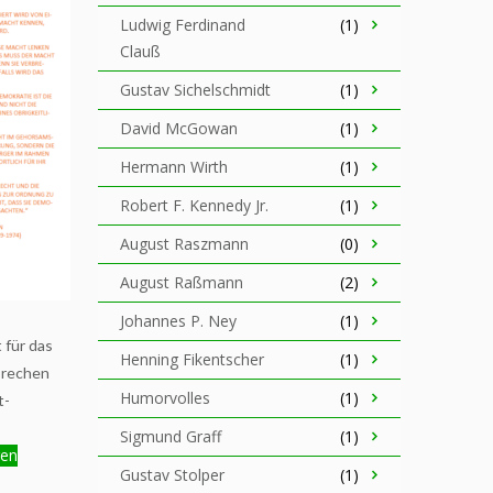
Ludwig Ferdinand
(1)
Clauß
Gustav Sichelschmidt
(1)
David McGowan
(1)
Hermann Wirth
(1)
Robert F. Kennedy Jr.
(1)
August Raszmann
(0)
August Raßmann
(2)
Johannes P. Ney
(1)
 für das
Henning Fikentscher
(1)
brechen
Humorvolles
(1)
t-
Sigmund Graff
(1)
gen
Gustav Stolper
(1)