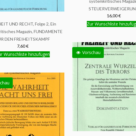
systemkritisches Magazi
STEUERVERWEIGERU
16,00 €
Zur Wunschliste hinzufü
EIT UND RECHT, Folge 2, Ein
ritisches Magazin, FUNDAMENTE
ÜR DEN FREIHEITSKAMPF
7,60 €
Vorschau
r Wunschliste hinzufügen
chau