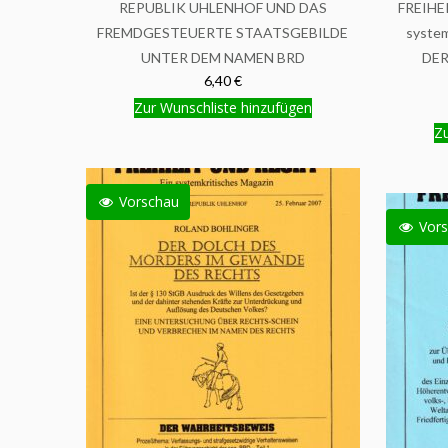
REPUBLIK UHLENHOF UND DAS
FREIHEI
FREMDGESTEUERTE STAATSGEBILDE
system
UNTER DEM NAMEN BRD
DE
6,40 €
Zur Wunschliste hinzufügen
Zu
Vorschau
Vors