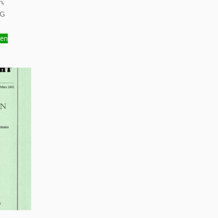
n,
NG
gen