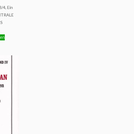
/4, Ein
ENTRALE
S
gen