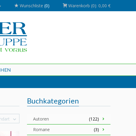
Wunschliste
(0)
Warenkorb
(0):
0,00 €
CHEN
Buchkategorien
ndart
Autoren
(122)
Romane
(3)