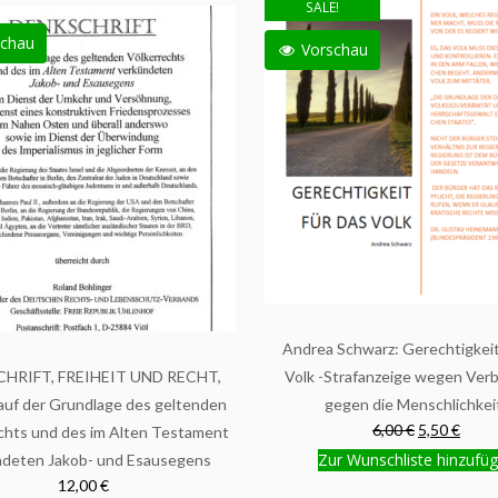
SALE!
chau
Vorschau
Andrea Schwarz: Gerechtigkeit
HRIFT, FREIHEIT UND RECHT,
Volk -Strafanzeige wegen Ver
 auf der Grundlage des geltenden
gegen die Menschlichkei
6,00 €
5,50 €
chts und des im Alten Testament
Zur Wunschliste hinzufü
ndeten Jakob- und Esausegens
12,00 €