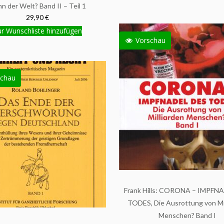
n der Welt? Band II – Teil 1
29,90 €
r Wunschliste hinzufügen
Vorschau
chau
Frank Hills: CORONA – IMPFN
TODES, Die Ausrottung von Mil
Menschen? Band I