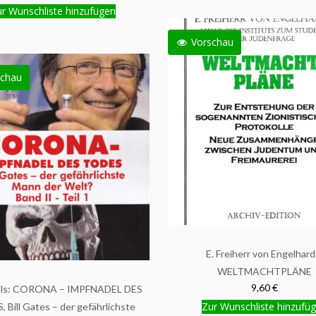
r Wunschliste hinzufügen
Vorschau
chau
E. Freiherr von Engelhard
WELTMACHTPLÄNE
9,60 €
ills: CORONA – IMPFNADEL DES
Zur Wunschliste hinzufü
 Bill Gates – der gefährlichste