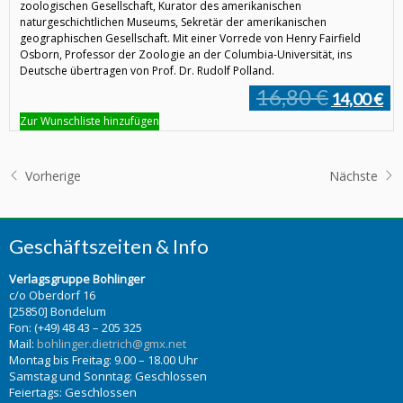
zoologischen Gesellschaft, Kurator des amerikanischen
naturgeschichtlichen Museums, Sekretär der amerikanischen
geographischen Gesellschaft. Mit einer Vorrede von Henry Fairfield
Osborn, Professor der Zoologie an der Columbia-Universität, ins
Deutsche übertragen von Prof. Dr. Rudolf Polland.
16,80 €
14,00 €
Zur Wunschliste hinzufügen
Vorherige
Nächste
Geschäftszeiten & Info
Verlagsgruppe Bohlinger
c/o Oberdorf 16
[25850] Bondelum
Fon: (+49) 48 43 – 205 325
Mail:
bohlinger.dietrich@gmx.net
Montag bis Freitag: 9.00 – 18.00 Uhr
Samstag und Sonntag: Geschlossen
Feiertags: Geschlossen