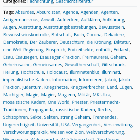
Categories:
Fachrichtung
,
Geschichtsliteratur
Tags:
Absurdes
,
Absurdistan
,
Agenda
,
Agenden
,
Agenten
,
Antigermanismus
,
Anwalt
,
Aufdecken
,
Aufklären
,
Aufklärung
,
Augen
,
Ausrottung
,
Ausrottungsbestrebungen
,
Bewusstsein
,
Bewusstseinskontrolle
,
Botschaft
,
Buch
,
Corona
,
Dekadenz
,
Demokratie
,
Der Zauberer
,
Deutschtum
,
die Krönung
,
Diktatur
,
eine Welt Regierung
,
Einspruch
,
Endzeitsekte
,
enthüllt
,
Entlarvt
,
Esau
,
Esausegen
,
Esausegen-Fraktion
,
Freimaurerei
,
Geheim
,
Geheimsache
,
Gemeinsames
,
Gewaltherrschaft
,
Giftschrank
,
Heilung
,
Hochschule
,
Holocaust
,
Illuminatenblut
,
Illuminati
,
imperialistische Kadern
,
Information
,
Informieren
,
Jakob
,
Jakob-
Fraktion
,
Judentum
,
Kriegshetze
,
Kriegsverbrecher
,
Land
,
Lügen
,
Machtgier
,
Magie
,
Magier
,
Magierin
,
Militär
,
MK Ultra
,
mosaistische Kadern
,
One World
,
Priester
,
Priestermacht-
Traditionen
,
Propaganda
,
rassistische Kadern
,
Rechts
,
Schizophren
,
Sekte
,
Sekten
,
streng Geheim
,
Trennendes
,
Ungerechtigkeit
,
Universität
,
USA
,
Vergangenheit
,
Verschwörung
,
Verschwörungspraktik
,
Weisen von Zion
,
Weltverschwörung
,
Widerspruch
,
Widersprüche
,
Willkürherrschaft
,
Zerstörung
,