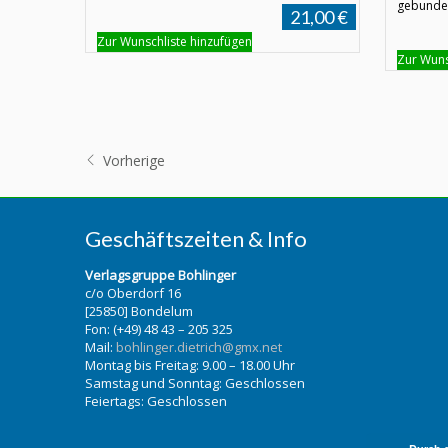
gebunden
21,00 €
Zur Wunschliste hinzufügen
Zur Wuns
Vorherige
Geschäftszeiten & Info
Verlagsgruppe Bohlinger
c/o Oberdorf 16
[25850] Bondelum
Fon: (+49) 48 43 – 205 325
Mail:
bohlinger.dietrich@gmx.net
Montag bis Freitag: 9.00 – 18.00 Uhr
Samstag und Sonntag: Geschlossen
Feiertags: Geschlossen