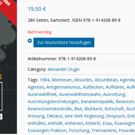
19,50 €
280 Seiten, kartoniert, ISBN 978-1-914208-89-8
Nicht vorrätig
Zur Wunschliste hinzufügen
Artikelnummer:
978-1-914208-89-8
Category:
Alexander Dugin
Tags:
1984
,
Abenteuer
,
Absurdes
,
Absurdistan
,
Agenda
Agenten
,
Antigermanismus
,
Aufdecken
,
Aufklären
,
Aufk
Auserwähltheit
,
Auserwähltheitswahn
,
Ausrottung
,
Ausrottungsbestrebungen
,
Bananenrepublik
,
Bewussts
Bewusstseinskontrolle
,
Blut
,
Blutdurst
,
Botschaft
,
Buc
Krönung
,
Diktatur
,
eine Welt Regierung
,
Einspruch
,
End
enthüllen
,
enthüllt
,
entlarven
,
Entlarvt
,
Esau
,
Esausege
Esausegen-Fraktion
,
Forschung
,
Freimaurerei
,
Freunde