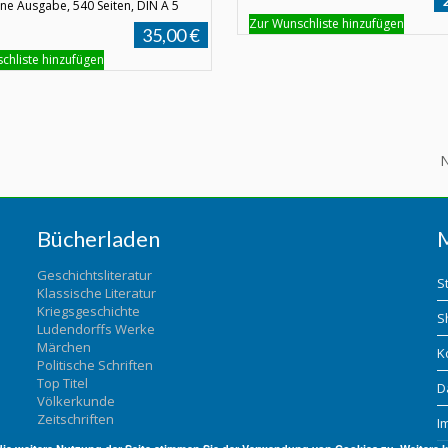
e Ausgabe, 540 Seiten, DIN A 5
Zur Wunschliste hinzufügen
35,00 €
chliste hinzufügen
N
Bücherladen
Geschichtsliteratur
S
Klassische Literatur
Kriegsgeschichte
S
Ludendorffs Werke
Märchen
K
Politische Schriften
Top Titel
D
Völkerkunde
Zeitschriften
I