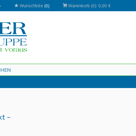
Wunschliste
(0)
Warenkorb
(0):
0,00 €
CHEN
kt –