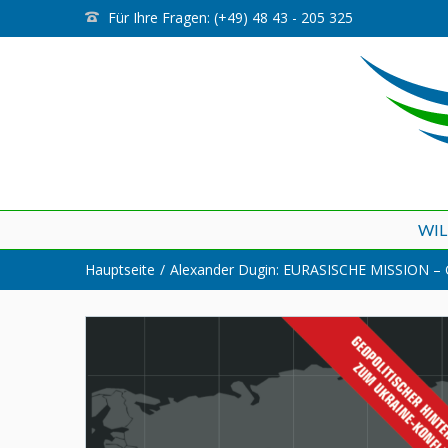
Für Ihre Fragen: (+49) 48 43 - 205 325
WI
Hauptseite
Alexander Dugin: EURASISCHE MISSION – G