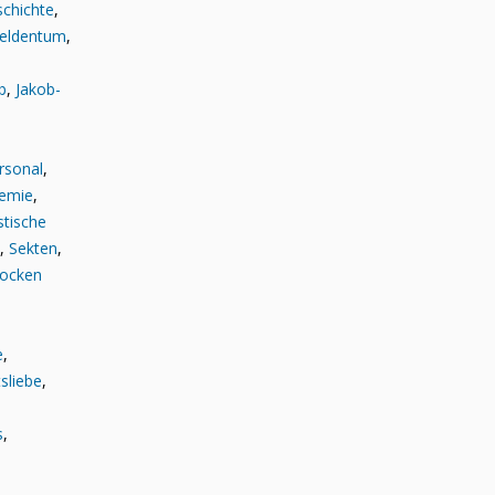
chichte
,
eldentum
,
b
,
Jakob-
rsonal
,
emie
,
stische
,
Sekten
,
rocken
e
,
sliebe
,
s
,