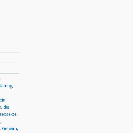
,
lärung
,
ein
,
h
,
die
zeitsekte
,
n
,
,
Geheim
,