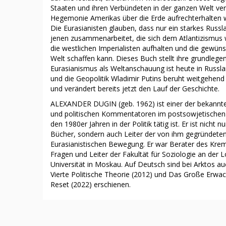
Staaten und ihren Verbündeten in der ganzen Welt vert
Hegemonie Amerikas über die Erde aufrechterhalten w
Die Eurasianisten glauben, dass nur ein starkes Russla
jenen zusammenarbeitet, die sich dem Atlantizismus 
die westlichen Imperialisten aufhalten und die gewüns
Welt schaffen kann. Dieses Buch stellt ihre grundlege
Eurasianismus als Weltanschauung ist heute in Russ
und die Geopolitik Wladimir Putins beruht weitgehend
und verändert bereits jetzt den Lauf der Geschichte.
ALEXANDER DUGIN (geb. 1962) ist einer der bekanntes
und politischen Kommentatoren im postsowjetischen 
den 1980er Jahren in der Politik tätig ist. Er ist nicht n
Bücher, sondern auch Leiter der von ihm gegründeten
Eurasianistischen Bewegung. Er war Berater des Kreml
Fragen und Leiter der Fakultät für Soziologie an de
Universität in Moskau. Auf Deutsch sind bei Arktos a
Vierte Politische Theorie (2012) und Das Große Erwa
Reset (2022) erschienen.