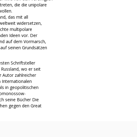
reten, die die unipolare
ollen.
nd, das mit all
weltweit widersetzen,
chte multipolare
nden Ideen vor. Der
land auf dem Vormarsch,
 auf seinen Grundsätzen
ten Schriftsteller
Russland, wo er seit
ur Autor zahlreicher
 Internationalen
s in geopolitischen
r Lomonossow-
uch seine Bücher Die
chen gegen den Great