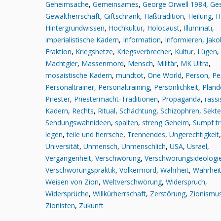
Geheimsache
,
Gemeinsames
,
George Orwell 1984
,
Ges
Gewaltherrschaft
,
Giftschrank
,
Haßtradition
,
Heilung
,
H
Hintergrundwissen
,
Hochkultur
,
Holocaust
,
Illuminati
,
imperialistische Kadern
,
Information
,
Informieren
,
Jako
Fraktion
,
Kriegshetze
,
Kriegsverbrecher
,
Kultur
,
Lügen
,
Machtgier
,
Massenmord
,
Mensch
,
Militär
,
MK Ultra
,
mosaistische Kadern
,
mundtot
,
One World
,
Person
,
Pe
Personaltrainer
,
Personaltraining
,
Persönlichkeit
,
Pland
Priester
,
Priestermacht-Traditionen
,
Propaganda
,
rassi
Kadern
,
Rechts
,
Ritual
,
Schächtung
,
Schizophren
,
Sekte
Sendungswahnideen
,
spalten
,
streng Geheim
,
Sumpf t
legen
,
teile und herrsche
,
Trennendes
,
Ungerechtigkeit
,
Universität
,
Unmensch
,
Unmenschlich
,
USA
,
Usrael
,
Vergangenheit
,
Verschwörung
,
Verschwörungsideologi
Verschwörungspraktik
,
Völkermord
,
Wahrheit
,
Wahrheit
Weisen von Zion
,
Weltverschwörung
,
Widerspruch
,
Widersprüche
,
Willkürherrschaft
,
Zerstörung
,
Zionismu
Zionisten
,
Zukunft