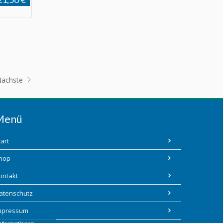
ächste
Menü
tart
hop
ontakt
atenschutz
mpressum