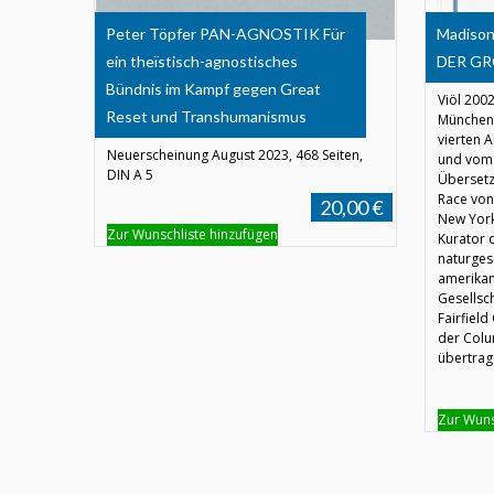
Peter Töpfer PAN-AGNOSTIK Für
Madiso
ein theïstisch-agnostisches
DER GR
Bündnis im Kampf gegen Great
Viöl 2002
Reset und Transhumanismus
München 
vierten A
Neuerscheinung August 2023, 468 Seiten,
und vom 
DIN A 5
Übersetz
Race von
20,00 €
New York
Zur Wunschliste hinzufügen
Kurator 
naturges
amerikan
Gesellsc
Fairfiel
der Colu
übertrage
Zur Wuns