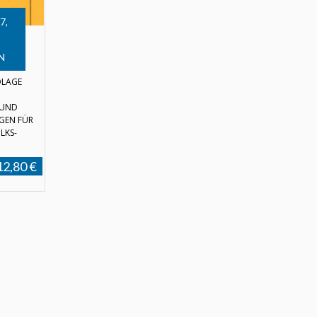
7,
N
DLAGE
 UND
GEN FÜR
LKS-
12,80 €