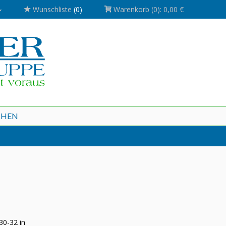
Wunschliste
(0)
Warenkorb
(0):
0,00 €
CHEN
30-32 in