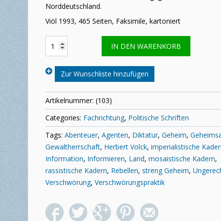
Norddeutschland.
Viöl 1993, 465 Seiten, Faksimile, kartoniert
Herbert
IN DEN WARENKORB
Volck:
Rebellen
Menge
Zur Wunschliste hinzufügen
Artikelnummer:
(103)
Categories:
Fachrichtung
,
Politische Schriften
Tags:
Abenteuer
,
Agenten
,
Diktatur
,
Geheim
,
Geheims
Gewaltherrschaft
,
Herbert Volck
,
imperialistische Kade
Information
,
Informieren
,
Land
,
mosaistische Kadern
,
rassistische Kadern
,
Rebellen
,
streng Geheim
,
Ungerech
Verschwörung
,
Verschwörungspraktik