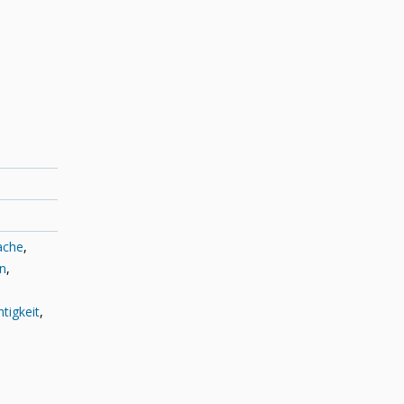
ache
,
rn
,
tigkeit
,