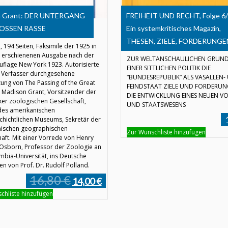
n Grant: DER UNTERGANG
FREIHEIT UND RECHT, Folge 6/
OSSEN RASSE
Ein systemkritisches Magazin,
THESEN, ZIELE, FORDERUNGE
, 194 Seiten, Faksimile der 1925 in
erschienenen Ausgabe nach der
ZUR WELTANSCHAULICHEN GRUN
uflage New York 1923. Autorisierte
EINER SITTLICHEN POLITIK DIE
Verfasser durchgesehene
“BUNDESREPUBLIK” ALS VASALLEN-
ung von The Passing of the Great
FEINDSTAAT ZIELE UND FORDERUN
 Madison Grant, Vorsitzender der
DIE ENTWICKLUNG EINES NEUEN VO
er zoologischen Gesellschaft,
UND STAATSWESENS
des amerikanischen
chichtlichen Museums, Sekretär der
ischen geographischen
Zur Wunschliste hinzufügen
haft. Mit einer Vorrede von Henry
d Osborn, Professor der Zoologie an
mbia-Universität, ins Deutsche
n von Prof. Dr. Rudolf Polland.
16,80 €
14,00 €
chliste hinzufügen