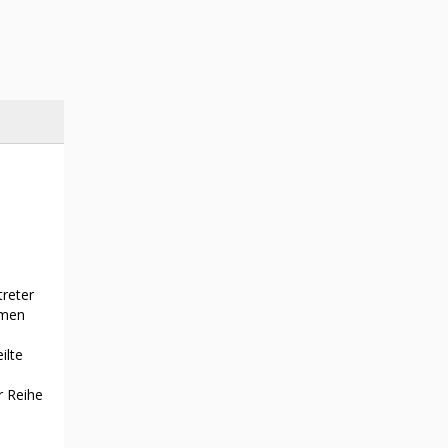
treter
mmen
ilte
r Reihe