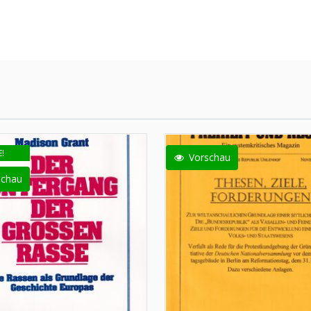
!
Vorschau
schau