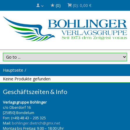
(0)
(0):
0,00 €
Hauptseite
Keine Produkte gefunden
Geschäftszeiten & Info
Verlagsgruppe Bohlinger
c/o Oberdorf 16
[25850] Bondelum
Fon: (+49) 48 43 – 205 325
Mail:
bohlinger.dietrich@gmx.net
Montag bis Freitag: 9.00 – 18.00 Uhr