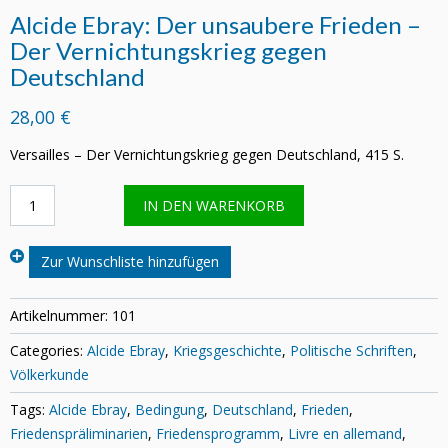
Alcide Ebray: Der unsaubere Frieden –
Der Vernichtungskrieg gegen
Deutschland
28,00 €
Versailles – Der Vernichtungskrieg gegen Deutschland, 415 S.
Alcide
IN DEN WARENKORB
Ebray:
Der
unsaubere
Zur Wunschliste hinzufügen
Frieden
-
Der
Artikelnummer:
101
Vernichtungskrieg
Categories:
Alcide Ebray
,
Kriegsgeschichte
,
Politische Schriften
,
gegen
Deutschland
Völkerkunde
Menge
Tags:
Alcide Ebray
,
Bedingung
,
Deutschland
,
Frieden
,
Friedenspräliminarien
,
Friedensprogramm
,
Livre en allemand
,