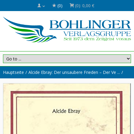
(0)
(0):
0,00 €
Hauptseite
Alcide Ebray: Der unsaubere Frieden – Der Ve ...