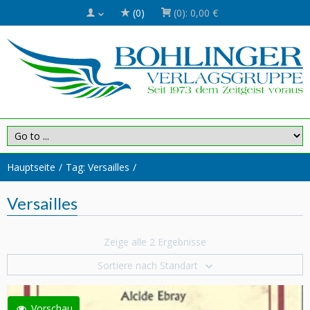
(0)
(0):
0,00 €
Hauptseite
Tag: Versailles
Versailles
Zeige alle 2 Ergebnisse
Sortiere nach Standart
Vorschau