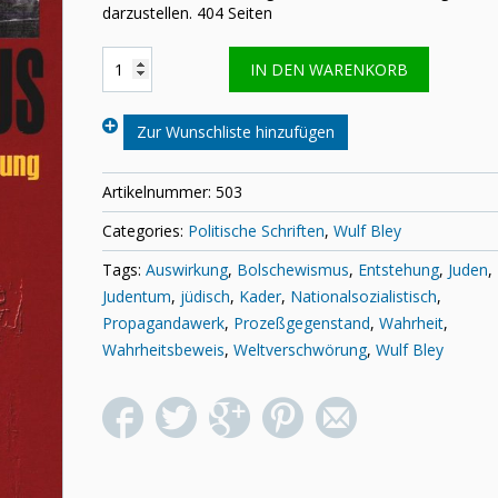
darzustellen. 404 Seiten
Wulf
IN DEN WARENKORB
Bley:
Der
Bolschewismus
Zur Wunschliste hinzufügen
Menge
Artikelnummer:
503
Categories:
Politische Schriften
,
Wulf Bley
Tags:
Auswirkung
,
Bolschewismus
,
Entstehung
,
Juden
,
Judentum
,
jüdisch
,
Kader
,
Nationalsozialistisch
,
Propagandawerk
,
Prozeßgegenstand
,
Wahrheit
,
Wahrheitsbeweis
,
Weltverschwörung
,
Wulf Bley