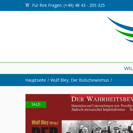
Für Ihre Fragen: (+49) 48 43 - 205 325
WI
Hauptseite
Wulf Bley: Der Bolschewismus
SALE!