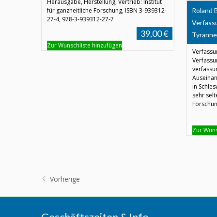
Herausgabe, Herstellung, Vertrieb: Institut
für ganzheitliche Forschung, ISBN 3-939312-
Roland B
27-4, 978-3-939312-27-7
Verfass
39,00 €
Tyrannen
Zur Wunschliste hinzufügen
Verfassu
Verfassu
verfassu
Auseinan
in Schlesw
sehr selt
Forschung
Zur Wuns
Vorherige
Geschäftszeiten & Info