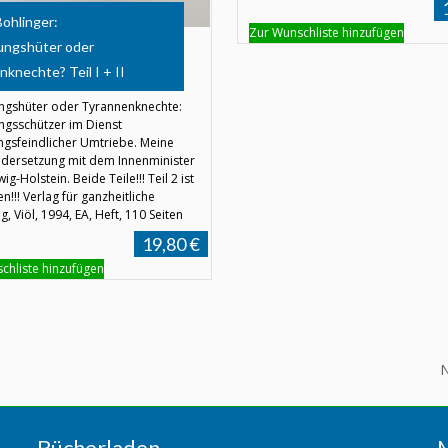
ohlinger:
Zur Wunschliste hinzufügen
ungshüter oder
knechte? Teil I + II
ngshüter oder Tyrannenknechte:
ngsschützer im Dienst
ngsfeindlicher Umtriebe. Meine
dersetzung mit dem Innenminister
ig-Holstein. Beide Teile!!! Teil 2 ist
en!!! Verlag für ganzheitliche
, Viöl, 1994, EA, Heft, 110 Seiten
19,80 €
chliste hinzufügen
N
Bücherladen