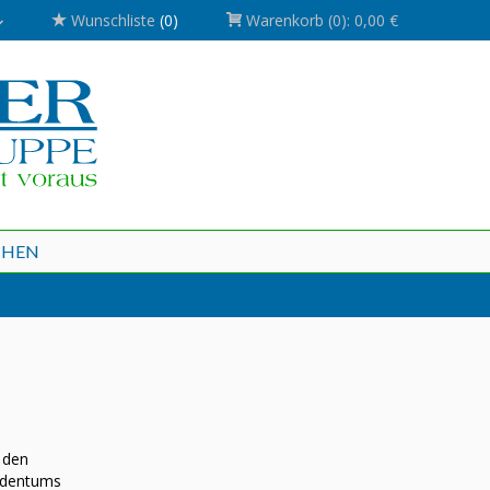
Wunschliste
(0)
Warenkorb
(0):
0,00 €
CHEN
 den
udentums