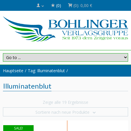
(0)
(0):
0,00 €
Hauptseite
Tag: Illuminatenblut
Illuminatenblut
Zeige alle 19 Ergebnisse
Sortiere nach neue Produkte
SALE!