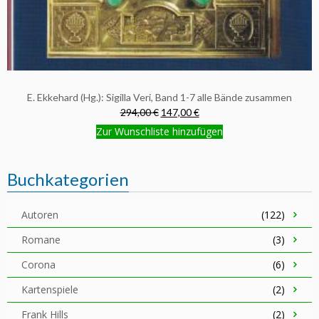
E. Ekkehard (Hg.): Sigilla Veri, Band 1-7 alle Bände zusammen
294,00 €
147,00 €
Zur Wunschliste hinzufügen
Buchkategorien
Autoren
(122)
Romane
(3)
Corona
(6)
Kartenspiele
(2)
Frank Hills
(2)