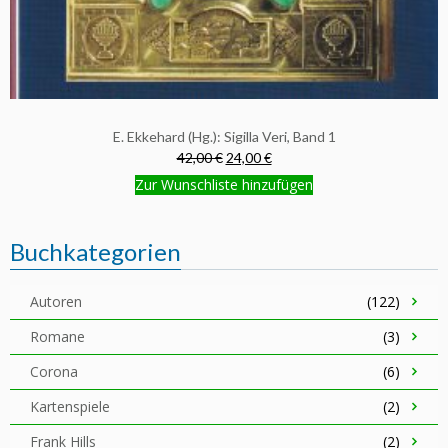
E. Ekkehard (Hg.): Sigilla Veri, Band 1
42,00 €
24,00 €
Zur Wunschliste hinzufügen
Buchkategorien
Autoren
(122)
Romane
(3)
Corona
(6)
Kartenspiele
(2)
Frank Hills
(2)