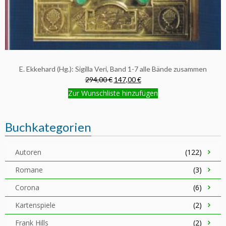
E. Ekkehard (Hg.): Sigilla Veri, Band 1-7 alle Bände zusammen
294,00 €
147,00 €
Zur Wunschliste hinzufügen
Buchkategorien
Autoren
(122)
Romane
(3)
Corona
(6)
Kartenspiele
(2)
Frank Hills
(2)