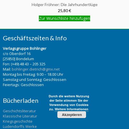
Holger Fröhner: Die Jahrhundertlüge
25,80 €
Zur Wunschliste hinzufügen
Geschäftszeiten & Info
Verlagsgruppe Bohlinger
c/o Oberdorf 16
[25850] Bondelum
Fon: (+49) 48 43 – 205 325
Mail:
bohlinger.dietrich@gmx.net
Montag bis Freitag: 9.00 – 18.00 Uhr
Samstag und Sonntag: Geschlossen
Feiertags: Geschlossen
Durch die weitere Nutzung
Bücherladen
der Seite stimmen Sie der
Verwendung von Cookies
zu.
Weitere Informationen
Geschichtsliteratur
Akzeptieren
Klassische Literatur
Kriegsgeschichte
Ludendorffs Werke