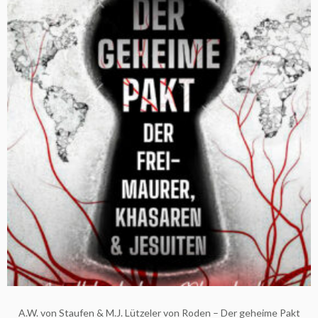
A.W. von Staufen & M.J. Lützeler von Roden – Der geheime Pakt