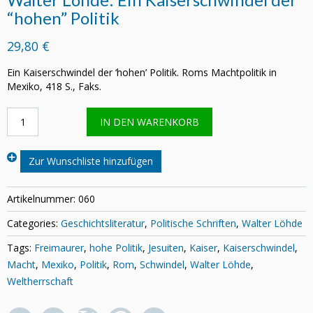
“hohen” Politik
29,80 €
Ein Kaiserschwindel der ‘hohen’ Politik. Roms Machtpolitik in
Mexiko, 418 S., Faks.
Walter
IN DEN WARENKORB
Löhde:
Ein
Kaiserschwindel
Zur Wunschliste hinzufügen
der
"hohen"
Politik
Artikelnummer:
060
Menge
Categories:
Geschichtsliteratur
,
Politische Schriften
,
Walter Löhde
Tags:
Freimaurer
,
hohe Politik
,
Jesuiten
,
Kaiser
,
Kaiserschwindel
,
Macht
,
Mexiko
,
Politik
,
Rom
,
Schwindel
,
Walter Löhde
,
Weltherrschaft