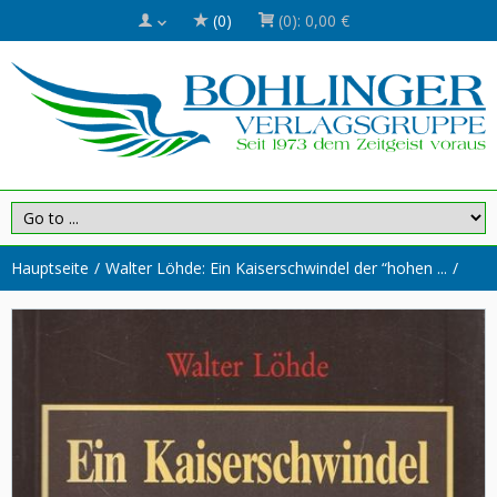
(0)
(0):
0,00 €
Hauptseite
Walter Löhde: Ein Kaiserschwindel der “hohen ...