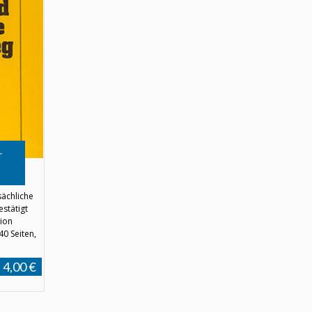
r
sächliche
stätigt
tion
40 Seiten,
4,00 €