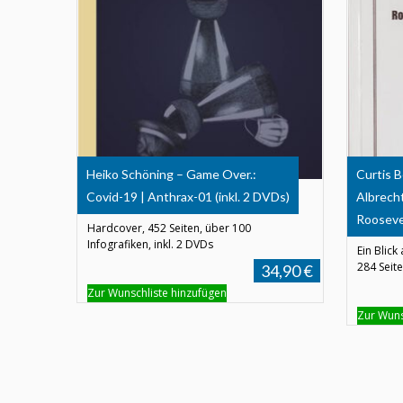
Heiko Schöning – Game Over.:
Curtis B
Covid-19 | Anthrax-01 (inkl. 2 DVDs)
Albrecht
Rooseve
Hardcover, 452 Seiten, über 100
Infografiken, inkl. 2 DVDs
Ein Blick
284 Seite
34,90 €
Zur Wunschliste hinzufügen
Zur Wuns