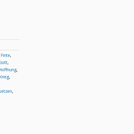
,
Finte
,
Gott
,
Hoffnung
,
Krieg
,
setzen
,