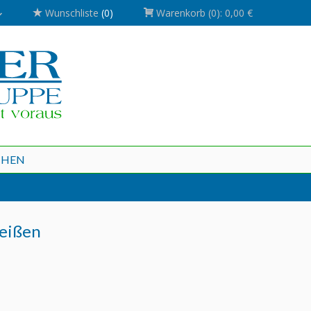
Wunschliste
(0)
Warenkorb
(0):
0,00 €
CHEN
weißen