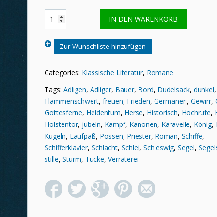
Henrik
IN DEN WARENKORB
Herse:
Die
Schlacht
Zur Wunschliste hinzufügen
der
weißen
Schiffe
Categories:
Klassische Literatur
,
Romane
Menge
Tags:
Adligen
,
Adliger
,
Bauer
,
Bord
,
Dudelsack
,
dunkel
Flammenschwert
,
freuen
,
Frieden
,
Germanen
,
Gewirr
,
Gottesferne
,
Heldentum
,
Herse
,
Historisch
,
Hochrufe
,
Holstentor
,
jubeln
,
Kampf
,
Kanonen
,
Karavelle
,
König
,
Kugeln
,
Laufpaß
,
Possen
,
Priester
,
Roman
,
Schiffe
,
Schifferklavier
,
Schlacht
,
Schlei
,
Schleswig
,
Segel
,
Segel
stille
,
Sturm
,
Tücke
,
Verräterei