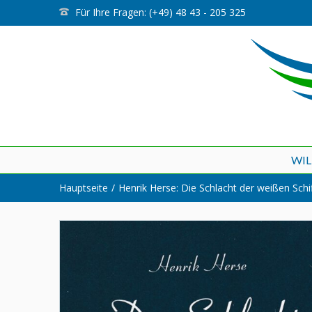
Für Ihre Fragen: (+49) 48 43 - 205 325
WI
Hauptseite
Henrik Herse: Die Schlacht der weißen Schi