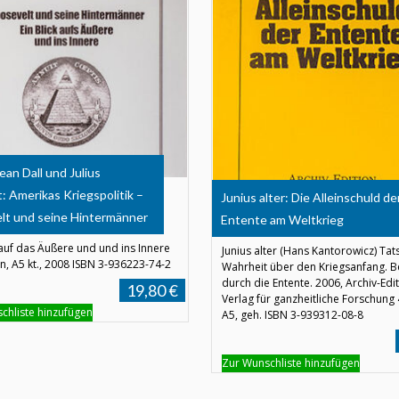
ean Dall und Julius
: Amerikas Kriegspolitik –
Junius alter: Die Alleinschuld de
lt und seine Hintermänner
Entente am Weltkrieg
 auf das Äußere und und ins Innere
Junius alter (Hans Kantorowicz) Tat
n, A5 kt., 2008 ISBN 3-936223-74-2
Wahrheit über den Kriegsanfang. Be
durch die Entente. 2006, Archiv-Edi
19,80 €
Verlag für ganzheitliche Forschung 
chliste hinzufügen
A5, geh. ISBN 3-939312-08-8
Zur Wunschliste hinzufügen