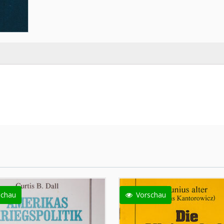
schau
Vorschau