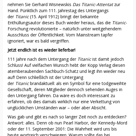
nehmen Sie Gerhard Wisnewskis
Das Titanic-Attentat
zur
Hand. Pünktlich zum 111. Jahrestag des Untergangs
der
Titanic
(15. April 1912) bringt der bekannte
Enthüllungsautor dieses Buch wieder heraus, das die
Titanic
-
Forschung revolutionierte – natürlich unter weitgehendem
Ausschluss der Öffentlichkeit. Vom Mainstream tapfer
ignoriert, war es bald vergriffen.
Jetzt endlich ist es wieder lieferbar!
111 Jahre nach dem Untergang der
Titanic
ist damit jedoch
Schluss! Auf vielfachen Wunsch hebt der Kopp Verlag diesen
atemberaubenden Sachbuch-Schatz und legt ihn wieder neu
auf! Denn schließlich ist der Untergang
der
Titanic
brandaktuell: als ein Symbol für eine todgeweihte
Gesellschaft, deren Mitglieder dennoch sehenden Auges in
den Untergang fahren. Da wäre es doch interessant zu
erfahren, ob dies damals wirklich nur eine Verkettung von
unglücklichen Umständen war – oder aber Absicht.
Was gab und gibt es nach so langer Zeit noch zu entdecken?
Antwort: alles. Denn ob nun Pearl Harbor, der Kennedy-Mord
oder der 11. September 2001: Die Wahrheit wird uns bis
heute wortreich verschwiegen. Warum sollte das bei