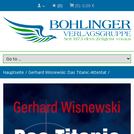
(0)
(0):
0,00 €
Hauptseite
Gerhard Wisnewski: Das Titanic-Attentat