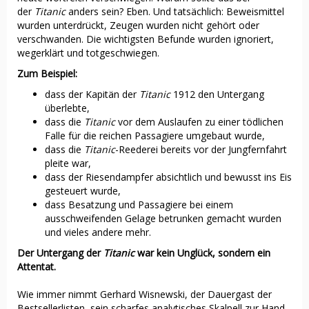
der
Titanic
anders sein? Eben. Und tatsächlich: Beweismittel
wurden unterdrückt, Zeugen wurden nicht gehört oder
verschwanden. Die wichtigsten Befunde wurden ignoriert,
wegerklärt und totgeschwiegen.
Zum Beispiel:
dass der Kapitän der
Titanic
1912 den Untergang
überlebte,
dass die
Titanic
vor dem Auslaufen zu einer tödlichen
Falle für die reichen Passagiere umgebaut wurde,
dass die
Titanic
-Reederei bereits vor der Jungfernfahrt
pleite war,
dass der Riesendampfer absichtlich und bewusst ins Eis
gesteuert wurde,
dass Besatzung und Passagiere bei einem
ausschweifenden Gelage betrunken gemacht wurden
und vieles andere mehr.
Der Untergang der
Titanic
war kein Unglück, sondern ein
Attentat.
Wie immer nimmt Gerhard Wisnewski, der Dauergast der
Bestsellerlisten, sein scharfes analytisches Skalpell zur Hand