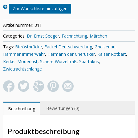
Das
Zur Wunschliste hinzufügen
Deutsche
Geschichtsbilderbuch
-
Artikelnummer:
311
für
Categories:
Dr. Ernst Seeger
,
Fachrichtung
,
Märchen
junge
und
Tags:
Bifröstbrücke
,
Fackel Deutschwerdung
,
Gneisenau
,
alte
Hammer Immerwahr
,
Hermann der Cherusker
,
Kaiser Rotbart
,
Deutsche
Menge
Kerker Moderlust
,
Schere Wurzelfraß
,
Spartakus
,
Zwietrachtschlange
Bewertungen (0)
Beschreibung
Produktbeschreibung