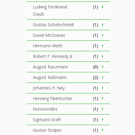
Ludwig Ferdinand
(1)
Clauß
Gustav Sichelschmidt
(1)
David McGowan
(1)
Hermann Wirth
(1)
Robert F. Kennedy Jr.
(1)
August Raszmann
(0)
August Raßmann
(2)
Johannes P. Ney
(1)
Henning Fikentscher
(1)
Humorvolles
(1)
Sigmund Graff
(1)
Gustav Stolper
(1)