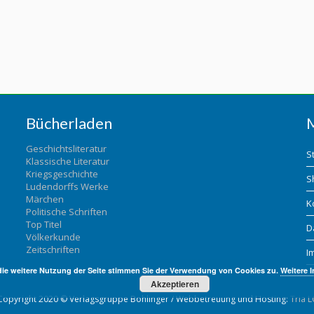
Bücherladen
Geschichtsliteratur
S
Klassische Literatur
Kriegsgeschichte
S
Ludendorffs Werke
Märchen
K
Politische Schriften
Top Titel
D
Völkerkunde
Zeitschriften
I
die weitere Nutzung der Seite stimmen Sie der Verwendung von Cookies zu.
Weitere 
Akzeptieren
Copyright 2020 © Verlagsgruppe Bohlinger / Webbetreuung und Hosting:
Tria L