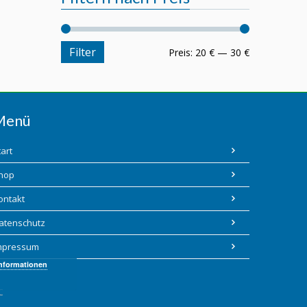
Filter
Preis:
20 €
—
30 €
Menü
tart
hop
ontakt
atenschutz
mpressum
Informationen
C