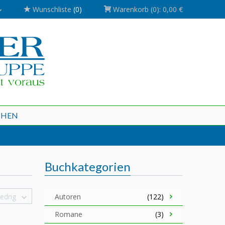
Wunschliste
(0)
Warenkorb
(0):
0,00 €
CHEN
Buchkategorien
edrig
Autoren
(122)
Romane
(3)