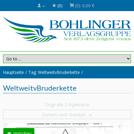
(0)
(0):
0,00 €
Hauptseite
Tag: WeltweitvBruderkette
WeltweitvBruderkette
Zeige alle 2 Ergebnisse
Sortiere nach Standart
Vorschau