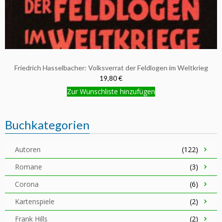
Friedrich Hasselbacher: Volksverrat der Feldlogen im Weltkrieg
19,80 €
Zur Wunschliste hinzufügen
Buchkategorien
Autoren
(122)
Romane
(3)
Corona
(6)
Kartenspiele
(2)
Frank Hills
(2)