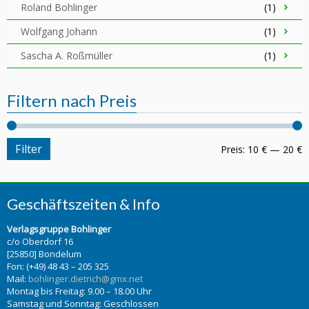
Roland Bohlinger
(1)
Wolfgang Johann
(1)
Sascha A. Roßmüller
(1)
Filtern nach Preis
Filter
Preis:
10 €
—
20 €
Geschäftszeiten & Info
Verlagsgruppe Bohlinger
c/o Oberdorf 16
[25850] Bondelum
Fon: (+49) 48 43 – 205 325
Mail:
bohlinger.dietrich@gmx.net
Montag bis Freitag: 9.00 – 18.00 Uhr
Samstag und Sonntag: Geschlossen