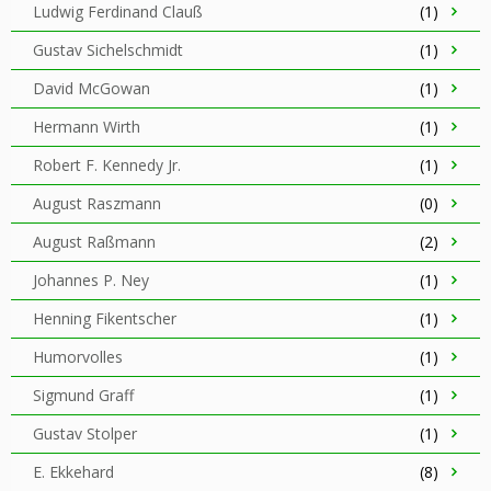
Ludwig Ferdinand Clauß
(1)
Gustav Sichelschmidt
(1)
David McGowan
(1)
Hermann Wirth
(1)
Robert F. Kennedy Jr.
(1)
August Raszmann
(0)
August Raßmann
(2)
Johannes P. Ney
(1)
Henning Fikentscher
(1)
Humorvolles
(1)
Sigmund Graff
(1)
Gustav Stolper
(1)
E. Ekkehard
(8)