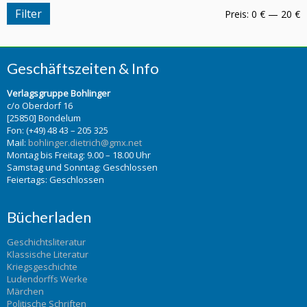
Filter
Preis:
0 €
—
20 €
Geschäftszeiten & Info
Verlagsgruppe Bohlinger
c/o Oberdorf 16
[25850] Bondelum
Fon: (+49) 48 43 – 205 325
Mail:
bohlinger.dietrich@gmx.net
Montag bis Freitag: 9.00 – 18.00 Uhr
Samstag und Sonntag: Geschlossen
Feiertags: Geschlossen
Bücherladen
Geschichtsliteratur
Klassische Literatur
Kriegsgeschichte
Ludendorffs Werke
Märchen
Politische Schriften