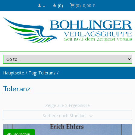
(0)
(0):
0,00 €
Hauptseite
Tag: Toleranz
Toleranz
Zeige alle 3 Ergebnisse
Sortiere nach Standart
Vorschau