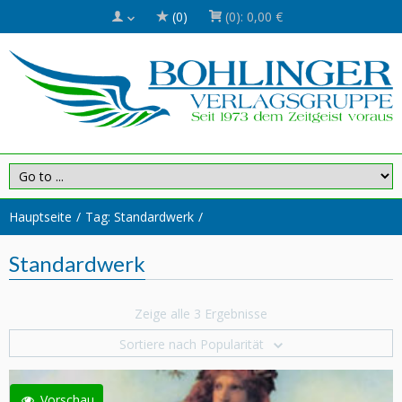
(0)
(0):
0,00 €
Hauptseite
Tag: Standardwerk
Standardwerk
Zeige alle 3 Ergebnisse
Sortiere nach Popularität
Vorschau