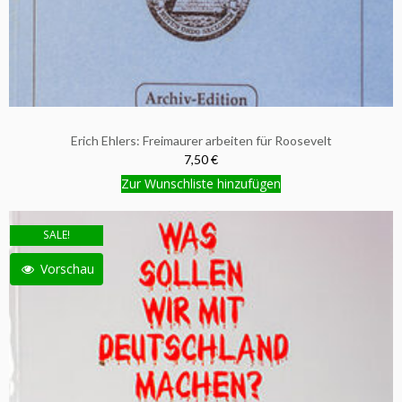
Erich Ehlers: Freimaurer arbeiten für Roosevelt
7,50 €
Zur Wunschliste hinzufügen
SALE!
Vorschau