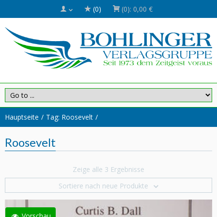
(0)
(0):
0,00 €
Hauptseite
Tag: Roosevelt
Roosevelt
Zeige alle 3 Ergebnisse
Sortiere nach neue Produkte
Vorschau