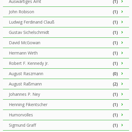
Auswärtiges Amt
(1)
John Robison
(1)
Ludwig Ferdinand Clauß
(1)
Gustav Sichelschmidt
(1)
David McGowan
(1)
Hermann Wirth
(1)
Robert F. Kennedy Jr.
(1)
August Raszmann
(0)
August Raßmann
(2)
Johannes P. Ney
(1)
Henning Fikentscher
(1)
Humorvolles
(1)
Sigmund Graff
(1)