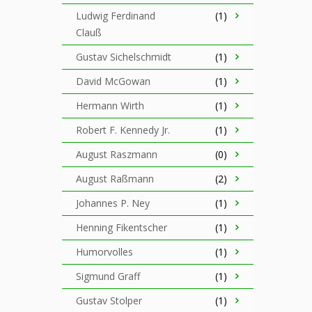
Ludwig Ferdinand
(1)
Clauß
Gustav Sichelschmidt
(1)
David McGowan
(1)
Hermann Wirth
(1)
Robert F. Kennedy Jr.
(1)
August Raszmann
(0)
August Raßmann
(2)
Johannes P. Ney
(1)
Henning Fikentscher
(1)
Humorvolles
(1)
Sigmund Graff
(1)
Gustav Stolper
(1)