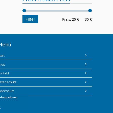
Filter
Preis:
20 €
—
30 €
Menü
tart
hop
ontakt
atenschutz
mpressum
Informationen
C