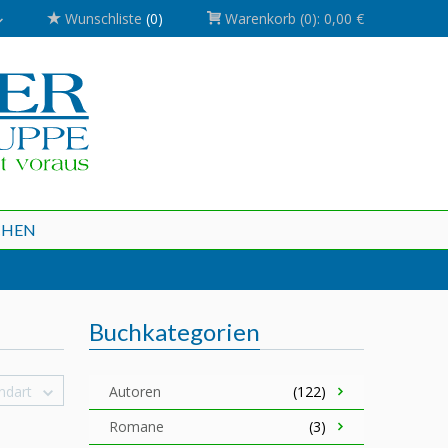
Wunschliste
(0)
Warenkorb
(0):
0,00 €
CHEN
Buchkategorien
ndart
Autoren
(122)
Romane
(3)