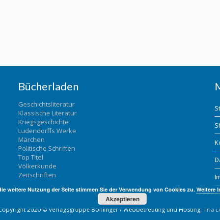
Bücherladen
Geschichtsliteratur
S
Klassische Literatur
Kriegsgeschichte
S
Ludendorffs Werke
Märchen
K
Politische Schriften
Top Titel
D
Völkerkunde
Zeitschriften
I
die weitere Nutzung der Seite stimmen Sie der Verwendung von Cookies zu.
Weitere 
Akzeptieren
Copyright 2020 © Verlagsgruppe Bohlinger / Webbetreuung und Hosting:
Tria L