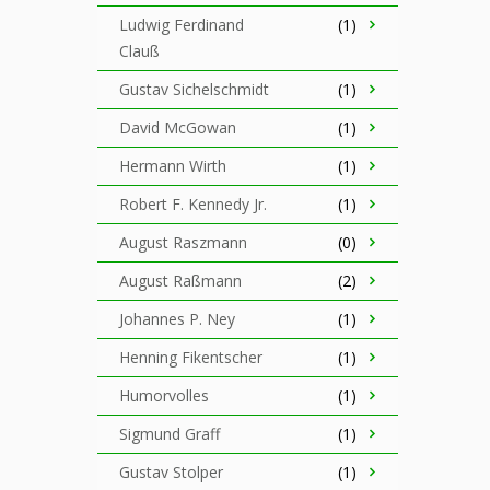
Ludwig Ferdinand
(1)
Clauß
Gustav Sichelschmidt
(1)
David McGowan
(1)
Hermann Wirth
(1)
Robert F. Kennedy Jr.
(1)
August Raszmann
(0)
August Raßmann
(2)
Johannes P. Ney
(1)
Henning Fikentscher
(1)
Humorvolles
(1)
Sigmund Graff
(1)
Gustav Stolper
(1)