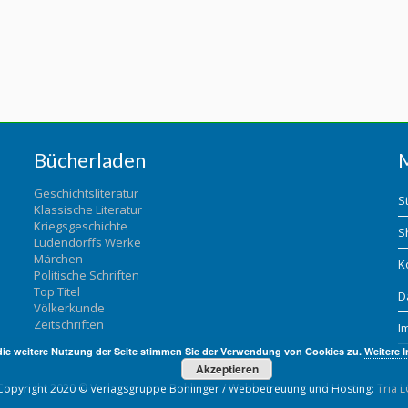
Bücherladen
Geschichtsliteratur
S
Klassische Literatur
Kriegsgeschichte
S
Ludendorffs Werke
Märchen
K
Politische Schriften
Top Titel
D
Völkerkunde
Zeitschriften
I
die weitere Nutzung der Seite stimmen Sie der Verwendung von Cookies zu.
Weitere 
Akzeptieren
Copyright 2020 © Verlagsgruppe Bohlinger / Webbetreuung und Hosting:
Tria L