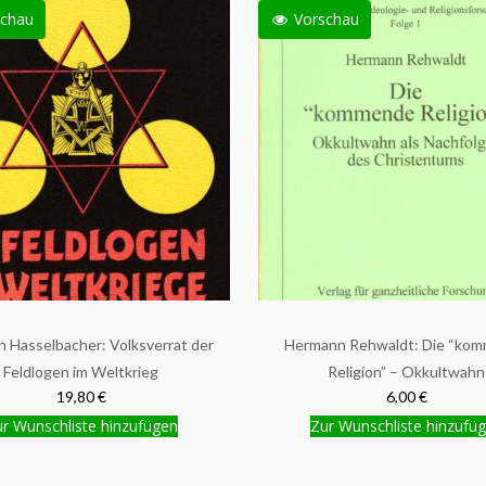
chau
Vorschau
ch Hasselbacher: Volksverrat der
Hermann Rehwaldt: Die “ko
Feldlogen im Weltkrieg
Religion” – Okkultwahn
19,80 €
6,00 €
r Wunschliste hinzufügen
Zur Wunschliste hinzufü