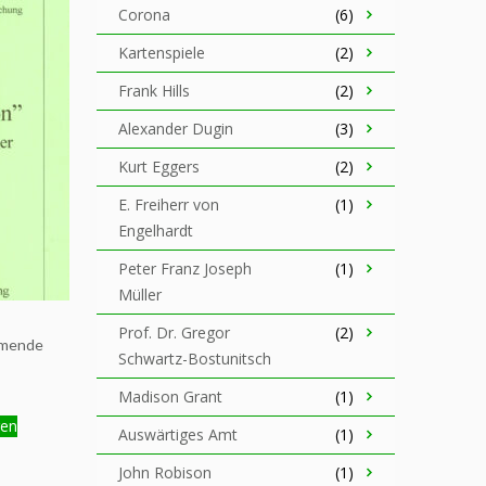
Corona
(6)
Kartenspiele
(2)
Frank Hills
(2)
Alexander Dugin
(3)
Kurt Eggers
(2)
E. Freiherr von
(1)
Engelhardt
Peter Franz Joseph
(1)
Müller
Prof. Dr. Gregor
(2)
mmende
Schwartz-Bostunitsch
Madison Grant
(1)
gen
Auswärtiges Amt
(1)
John Robison
(1)