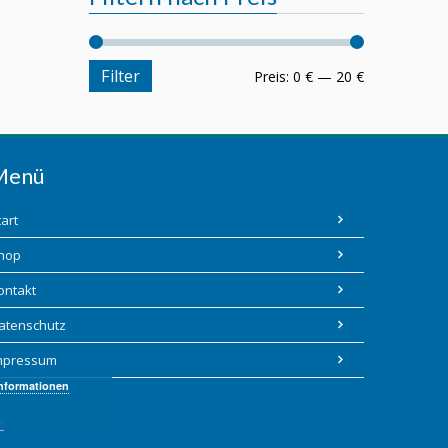
Filter
Preis:
0 €
—
20 €
Menü
tart
hop
ontakt
atenschutz
mpressum
Informationen
C