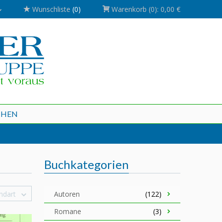
Wunschliste
(0)
Warenkorb
(0):
0,00 €
CHEN
Buchkategorien
ndart
Autoren
(122)
Romane
(3)