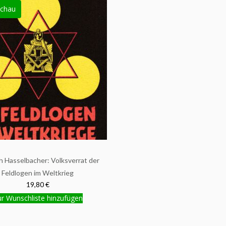
chau
ch Hasselbacher: Volksverrat der
Feldlogen im Weltkrieg
19,80 €
r Wunschliste hinzufügen