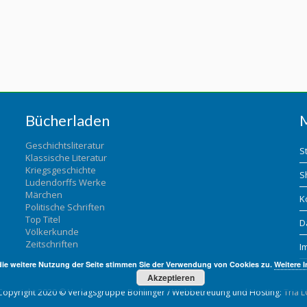
Bücherladen
Geschichtsliteratur
S
Klassische Literatur
Kriegsgeschichte
S
Ludendorffs Werke
Märchen
K
Politische Schriften
Top Titel
D
Völkerkunde
Zeitschriften
I
die weitere Nutzung der Seite stimmen Sie der Verwendung von Cookies zu.
Weitere 
Akzeptieren
Copyright 2020 © Verlagsgruppe Bohlinger / Webbetreuung und Hosting:
Tria L