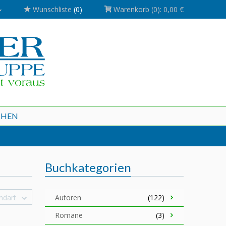
Wunschliste
(0)
Warenkorb
(0):
0,00 €
CHEN
Buchkategorien
ndart
Autoren
(122)
Romane
(3)