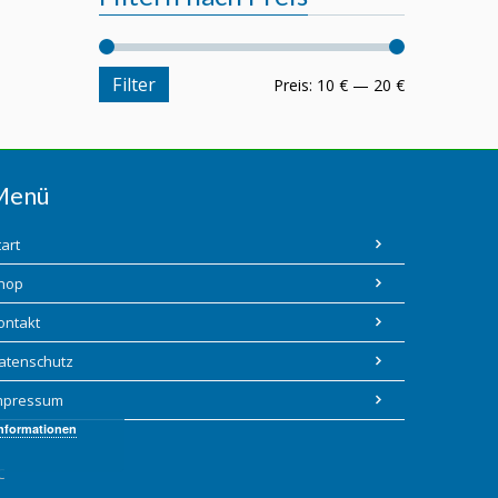
Filter
Preis:
10 €
—
20 €
Menü
tart
hop
ontakt
atenschutz
mpressum
Informationen
C