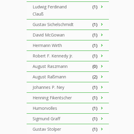
Ludwig Ferdinand
(1)
Clauß
Gustav Sichelschmidt
(1)
David McGowan
(1)
Hermann Wirth
(1)
Robert F. Kennedy Jr.
(1)
August Raszmann
(0)
August Raßmann
(2)
Johannes P. Ney
(1)
Henning Fikentscher
(1)
Humorvolles
(1)
Sigmund Graff
(1)
Gustav Stolper
(1)