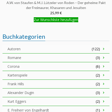
A.W. von Staufen & M.J. Lützeler von Roden – Der geheime Pakt
der Freimaurer, Khasaren und Jesuiten
25,99 €
Zur Wunschliste hinzufügen
Buchkategorien
Autoren
(122)
Romane
(3)
Corona
(6)
Kartenspiele
(2)
Frank Hills
(2)
Alexander Dugin
(3)
Kurt Eggers
(2)
E. Freiherr von Engelhardt
(1)