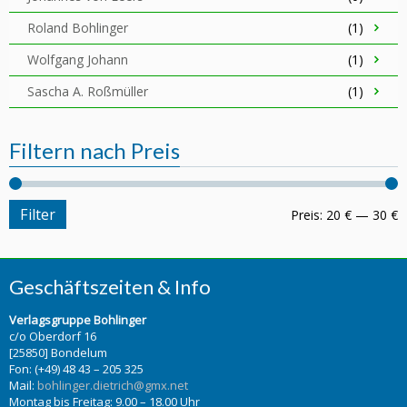
Roland Bohlinger
(1)
Wolfgang Johann
(1)
Sascha A. Roßmüller
(1)
Filtern nach Preis
Filter
Preis:
20 €
—
30 €
Geschäftszeiten & Info
Verlagsgruppe Bohlinger
c/o Oberdorf 16
[25850] Bondelum
Fon: (+49) 48 43 – 205 325
Mail:
bohlinger.dietrich@gmx.net
Montag bis Freitag: 9.00 – 18.00 Uhr