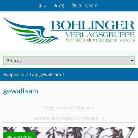
(0)
(0):
0,00 €
Hauptseite
Tag: gewaltsam
gewaltsam
Zeige einzelnes Ergebnis
Sortiere nach Preis: hoch/niedrig
Vorschau