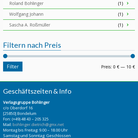
Roland Bohlinger
(1)
Wolfgang Johann
(1)
Sascha A. Roßmüller
(1)
Filtern nach Preis
Filter
Preis:
0 €
—
10 €
Geschäftszeiten & Info
Verlagsgruppe Bohlinger
c/o Oberdorf 16
[25850] Bondelum
Fon: (+49) 48 43 – 205 325
Mail:
bohlinger.dietrich@gmx.net
Montag bis Freitag: 9.00 – 18.00 Uhr
Samstag und Sonntag: Geschlossen