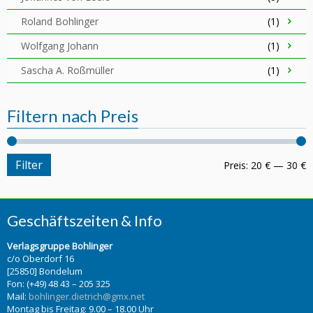
Roland Bohlinger
(1)
Wolfgang Johann
(1)
Sascha A. Roßmüller
(1)
Filtern nach Preis
Filter
Preis:
20 €
—
30 €
Geschäftszeiten & Info
Verlagsgruppe Bohlinger
c/o Oberdorf 16
[25850] Bondelum
Fon: (+49) 48 43 – 205 325
Mail:
bohlinger.dietrich@gmx.net
Montag bis Freitag: 9.00 – 18.00 Uhr