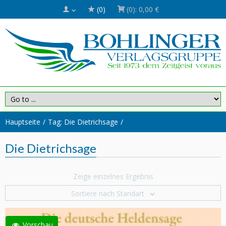
(0)
(0):
0,00 €
Hauptseite
Tag: Die Dietrichsage
Die Dietrichsage
Zeige einzelnes Ergebnis
Sortiere nach Standart
Vorschau