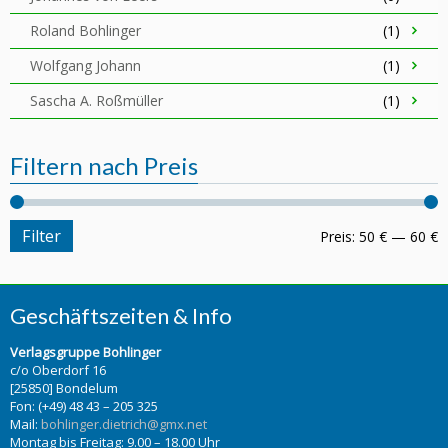
Roland Bohlinger
(1)
Wolfgang Johann
(1)
Sascha A. Roßmüller
(1)
Filtern nach Preis
Filter
Preis:
50 €
—
60 €
Geschäftszeiten & Info
Verlagsgruppe Bohlinger
c/o Oberdorf 16
[25850] Bondelum
Fon: (+49) 48 43 – 205 325
Mail:
bohlinger.dietrich@gmx.net
Montag bis Freitag: 9.00 – 18.00 Uhr