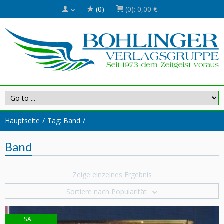
(0)
(0):
0,00 €
Hauptseite
Tag: Band
Band
Zeige einzelnes Ergebnis
Sortiere nach Popularität
SALE!