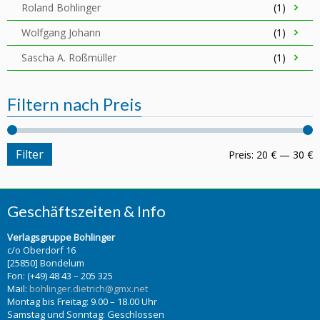
Roland Bohlinger
(1)
Wolfgang Johann
(1)
Sascha A. Roßmüller
(1)
Filtern nach Preis
Filter
Preis:
20 €
—
30 €
Geschäftszeiten & Info
Verlagsgruppe Bohlinger
c/o Oberdorf 16
[25850] Bondelum
Fon: (+49) 48 43 – 205 325
Mail:
bohlinger.dietrich@gmx.net
Montag bis Freitag: 9.00 – 18.00 Uhr
Samstag und Sonntag: Geschlossen