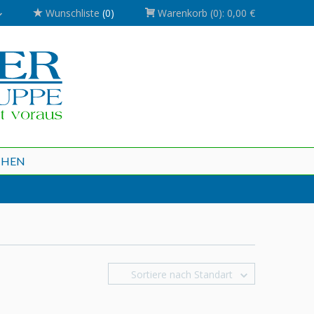
Wunschliste
(0)
Warenkorb
(0):
0,00 €
CHEN
Sortiere nach Standart