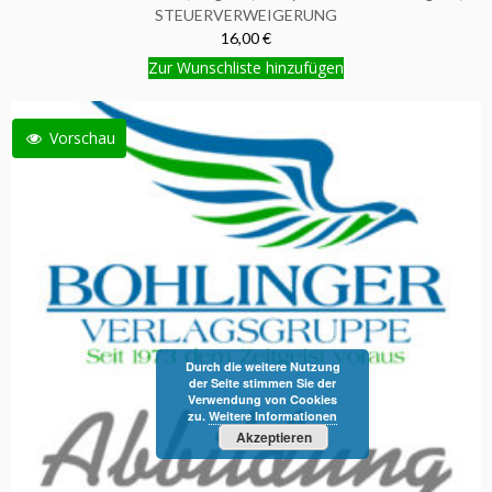
STEUERVERWEIGERUNG
16,00 €
Zur Wunschliste hinzufügen
Vorschau
Durch die weitere Nutzung
der Seite stimmen Sie der
Verwendung von Cookies
zu.
Weitere Informationen
Akzeptieren