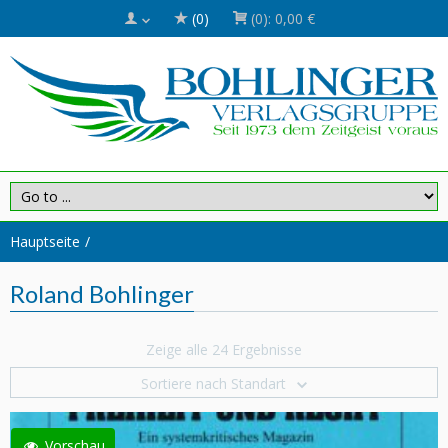
(0)
(0):
0,00 €
Hauptseite
Roland Bohlinger
Zeige alle 24 Ergebnisse
Sortiere nach Standart
Vorschau