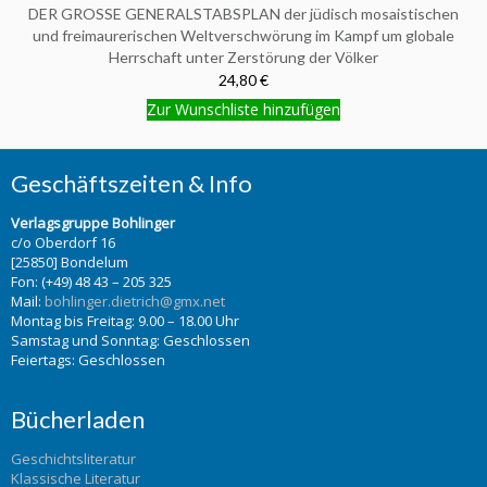
DER GROSSE GENERALSTABSPLAN der jüdisch mosaistischen
und freimaurerischen Weltverschwörung im Kampf um globale
Herrschaft unter Zerstörung der Völker
24,80 €
Zur Wunschliste hinzufügen
Geschäftszeiten & Info
Verlagsgruppe Bohlinger
c/o Oberdorf 16
[25850] Bondelum
Fon: (+49) 48 43 – 205 325
Mail:
bohlinger.dietrich@gmx.net
Montag bis Freitag: 9.00 – 18.00 Uhr
Samstag und Sonntag: Geschlossen
Feiertags: Geschlossen
Bücherladen
Geschichtsliteratur
Klassische Literatur