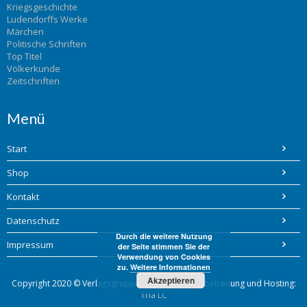
Kriegsgeschichte
Ludendorffs Werke
Märchen
Politische Schriften
Top Titel
Völkerkunde
Zeitschriften
Menü
Start
Shop
Kontakt
Datenschutz
Durch die weitere Nutzung
Impressum
der Seite stimmen Sie der
Verwendung von Cookies
zu.
Weitere Informationen
Akzeptieren
Copyright 2020 © Verlagsgruppe Bohlinger / Webbetreuung und Hosting:
Tria LC