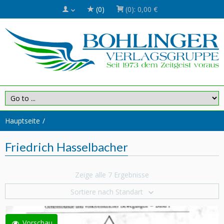
(0)
(0):
0,00 €
Hauptseite
Friedrich Hasselbacher
Zeige alle 7 Ergebnisse
Sortiere nach Standart
Vorschau