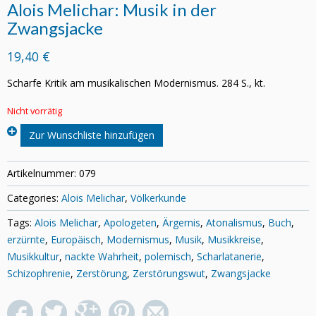
Alois Melichar: Musik in der
Zwangsjacke
19,40 €
Scharfe Kritik am musikalischen Modernismus. 284 S., kt.
Nicht vorrätig
Zur Wunschliste hinzufügen
Artikelnummer:
079
Categories:
Alois Melichar
,
Völkerkunde
Tags:
Alois Melichar
,
Apologeten
,
Ärgernis
,
Atonalismus
,
Buch
,
erzürnte
,
Europäisch
,
Modernismus
,
Musik
,
Musikkreise
,
Musikkultur
,
nackte Wahrheit
,
polemisch
,
Scharlatanerie
,
Schizophrenie
,
Zerstörung
,
Zerstörungswut
,
Zwangsjacke