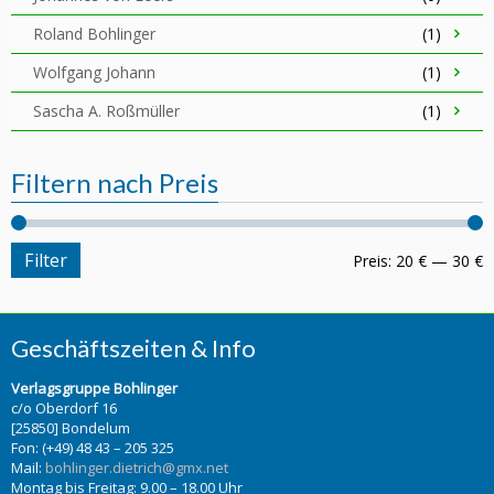
Roland Bohlinger
(1)
Wolfgang Johann
(1)
Sascha A. Roßmüller
(1)
Filtern nach Preis
Filter
Preis:
20 €
—
30 €
Geschäftszeiten & Info
Verlagsgruppe Bohlinger
c/o Oberdorf 16
[25850] Bondelum
Fon: (+49) 48 43 – 205 325
Mail:
bohlinger.dietrich@gmx.net
Montag bis Freitag: 9.00 – 18.00 Uhr