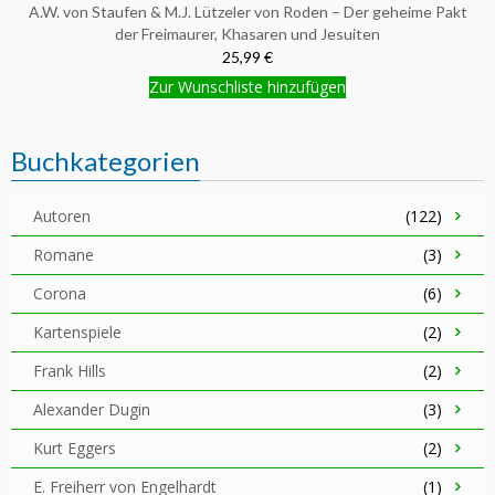
A.W. von Staufen & M.J. Lützeler von Roden – Der geheime Pakt
der Freimaurer, Khasaren und Jesuiten
25,99 €
Zur Wunschliste hinzufügen
Buchkategorien
Autoren
(122)
Romane
(3)
Corona
(6)
Kartenspiele
(2)
Frank Hills
(2)
Alexander Dugin
(3)
Kurt Eggers
(2)
E. Freiherr von Engelhardt
(1)