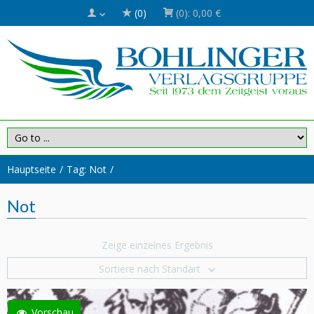
(0)
(0):
0,00 €
Hauptseite
Tag: Not
Not
Zeige einzelnes Ergebnis
Sortiere nach Standart
Vorschau