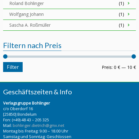
Roland Bohlinger
(1)
Wolfgang Johann
(1)
Sascha A. Roßmüller
(1)
Filtern nach Preis
Filter
Preis:
0 €
—
10 €
Geschäftszeiten & Info
Verlagsgruppe Bohlinger
c/o Oberdorf 16
[25850] Bondelum
Fon: (+49) 48 43 – 205 325
Mail:
bohlinger.dietrich@gmx.net
Montag bis Freitag: 9.00 – 18.00 Uhr
Samstag und Sonntag: Geschlossen