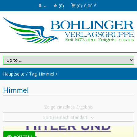
(0)
(0):
0,00 €
Hauptseite
Tag: Himmel
Himmel
Zeige einzelnes Ergebnis
Sortiere nach Standart
Vorschau