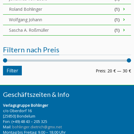
Roland Bohlinger
(1)
Wolfgang Johann
(1)
Sascha A. Roßmüller
(1)
Filtern nach Preis
Filter
Preis:
20 €
—
30 €
Geschäftszeiten & Info
Verlagsgruppe Bohlinger
c/o Oberdorf 16
[25850] Bondelum
Fon: (+49) 48 43 – 205 325
Mail:
bohlinger.dietrich@gmx.net
Montag bis Freitag: 9.00 – 18.00 Uhr