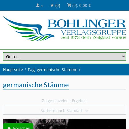
(0)
(0):
0,00 €
Hauptseite
Tag: germanische Stämme
germanische Stämme
Zeige einzelnes Ergebnis
Sortiere nach Standart
Vorschau