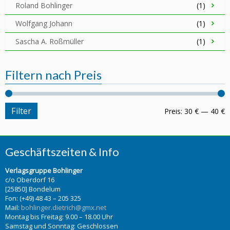
Roland Bohlinger
(1)
Wolfgang Johann
(1)
Sascha A. Roßmüller
(1)
Filtern nach Preis
Filter
Preis:
30 €
—
40 €
Geschäftszeiten & Info
Verlagsgruppe Bohlinger
c/o Oberdorf 16
[25850] Bondelum
Fon: (+49) 48 43 – 205 325
Mail:
bohlinger.dietrich@gmx.net
Montag bis Freitag: 9.00 – 18.00 Uhr
Samstag und Sonntag: Geschlossen