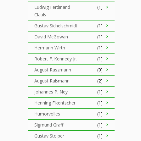
Ludwig Ferdinand
(1)
Clauß
Gustav Sichelschmidt
(1)
David McGowan
(1)
Hermann Wirth
(1)
Robert F. Kennedy Jr.
(1)
August Raszmann
(0)
August Raßmann
(2)
Johannes P. Ney
(1)
Henning Fikentscher
(1)
Humorvolles
(1)
Sigmund Graff
(1)
Gustav Stolper
(1)