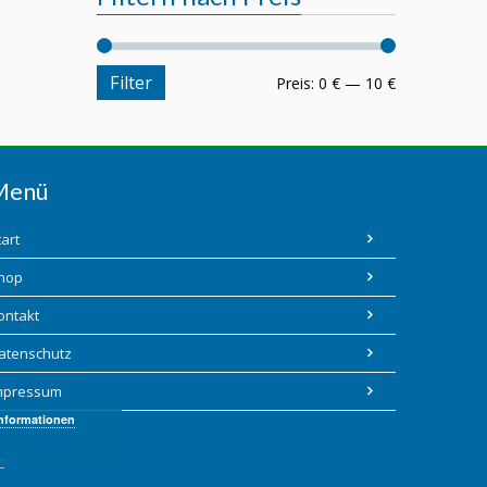
Filter
Preis:
0 €
—
10 €
Menü
tart
hop
ontakt
atenschutz
mpressum
Informationen
C