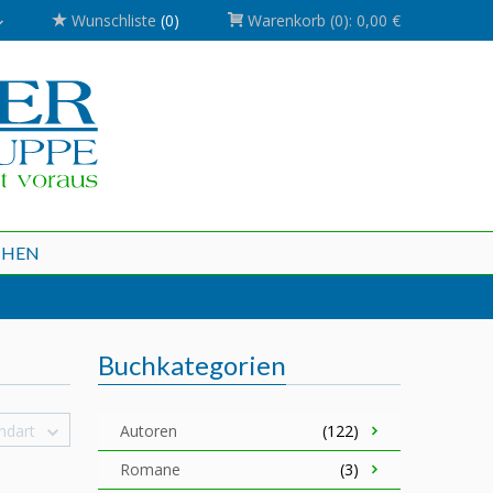
Wunschliste
(0)
Warenkorb
(0):
0,00 €
CHEN
Buchkategorien
ndart
Autoren
(122)
Romane
(3)