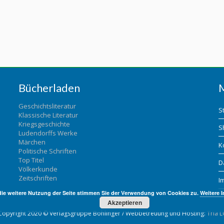
Bücherladen
Geschichtsliteratur
S
Klassische Literatur
Kriegsgeschichte
S
Ludendorffs Werke
Märchen
K
Politische Schriften
Top Titel
D
Völkerkunde
Zeitschriften
I
die weitere Nutzung der Seite stimmen Sie der Verwendung von Cookies zu.
Weitere 
Akzeptieren
Copyright 2020 © Verlagsgruppe Bohlinger / Webbetreuung und Hosting:
Tria L