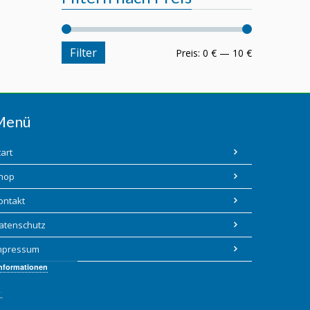
Filter
Preis:
0 €
—
10 €
Menü
tart
hop
ontakt
atenschutz
mpressum
Informationen
C