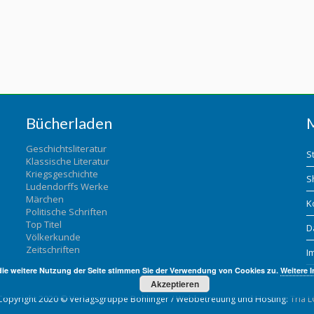
Bücherladen
Geschichtsliteratur
S
Klassische Literatur
Kriegsgeschichte
S
Ludendorffs Werke
Märchen
K
Politische Schriften
Top Titel
D
Völkerkunde
Zeitschriften
I
die weitere Nutzung der Seite stimmen Sie der Verwendung von Cookies zu.
Weitere 
Akzeptieren
Copyright 2020 © Verlagsgruppe Bohlinger / Webbetreuung und Hosting:
Tria L