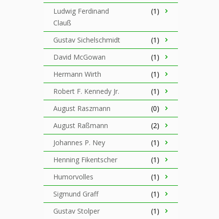
Ludwig Ferdinand
(1)
Clauß
Gustav Sichelschmidt
(1)
David McGowan
(1)
Hermann Wirth
(1)
Robert F. Kennedy Jr.
(1)
August Raszmann
(0)
August Raßmann
(2)
Johannes P. Ney
(1)
Henning Fikentscher
(1)
Humorvolles
(1)
Sigmund Graff
(1)
Gustav Stolper
(1)