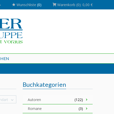
Wunschliste
(0)
Warenkorb
(0):
0,00 €
CHEN
Buchkategorien
ndart
Autoren
(122)
Romane
(3)