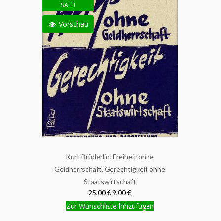
SALE!
Vorschau
Kurt Brüderlin: Freiheit ohne
Geldherrschaft, Gerechtigkeit ohne
Staatswirtschaft
25,00 €
9,00 €
Zur Wunschliste hinzufügen