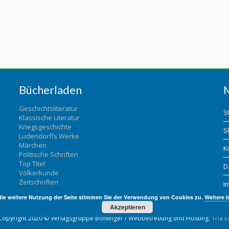
Bücherladen
Geschichtsliteratur
S
Klassische Literatur
Kriegsgeschichte
S
Ludendorffs Werke
Märchen
K
Politische Schriften
Top Titel
D
Völkerkunde
Zeitschriften
I
die weitere Nutzung der Seite stimmen Sie der Verwendung von Cookies zu.
Weitere 
Akzeptieren
Copyright 2020 © Verlagsgruppe Bohlinger / Webbetreuung und Hosting:
Tria L