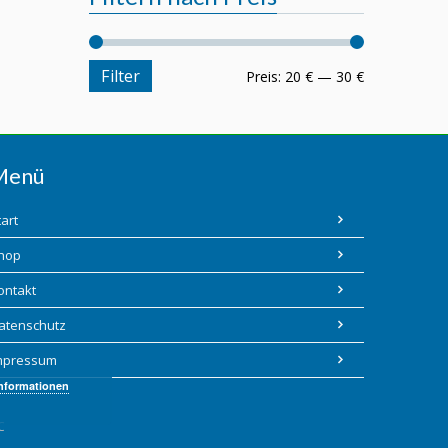
Filter
Preis:
20 €
—
30 €
Menü
tart
hop
ontakt
atenschutz
mpressum
Informationen
C