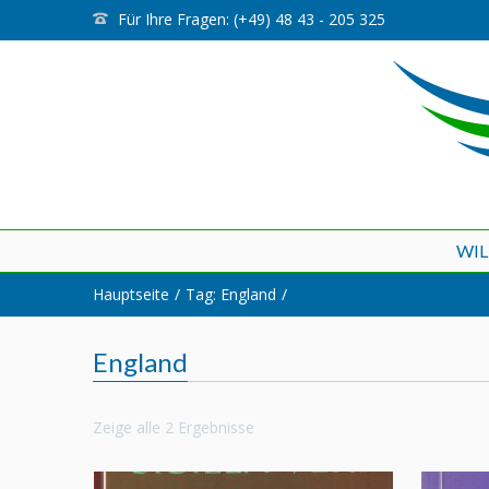
Für Ihre Fragen: (+49) 48 43 - 205 325
WI
Hauptseite
Tag: England
England
Zeige alle 2 Ergebnisse