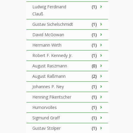
Ludwig Ferdinand
(1)
Clauß
Gustav Sichelschmidt
(1)
David McGowan
(1)
Hermann Wirth
(1)
Robert F. Kennedy Jr.
(1)
August Raszmann
(0)
August Raßmann
(2)
Johannes P. Ney
(1)
Henning Fikentscher
(1)
Humorvolles
(1)
Sigmund Graff
(1)
Gustav Stolper
(1)