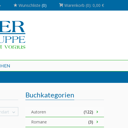
Wunschliste
(0)
Warenkorb
(0):
0,00 €
CHEN
Buchkategorien
ndart
Autoren
(122)
Romane
(3)